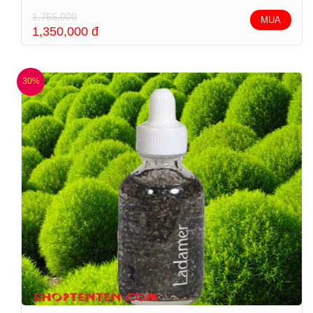
1,755,000
MUA
1,350,000
đ
30%