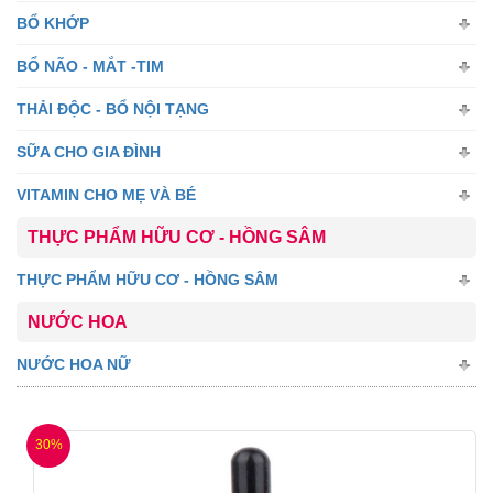
BỔ KHỚP
BỔ NÃO - MẮT -TIM
THẢI ĐỘC - BỔ NỘI TẠNG
SỮA CHO GIA ĐÌNH
VITAMIN CHO MẸ VÀ BÉ
THỰC PHẨM HỮU CƠ - HỒNG SÂM
THỰC PHẨM HỮU CƠ - HỒNG SÂM
NƯỚC HOA
NƯỚC HOA NỮ
30%