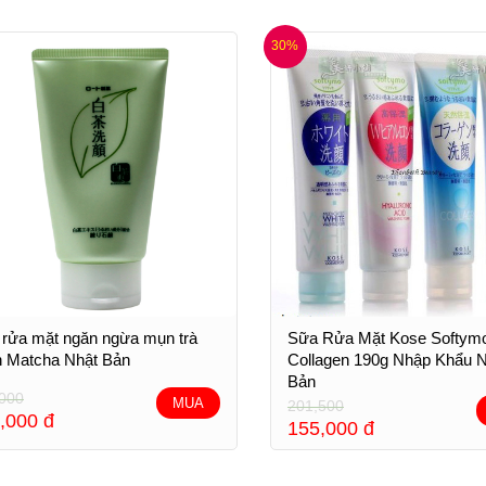
30%
rửa mặt ngăn ngừa mụn trà
Sữa Rửa Mặt Kose Softym
 Matcha Nhật Bản
Collagen 190g Nhập Khẩu 
Bản
000
MUA
201,500
,000
đ
155,000
đ