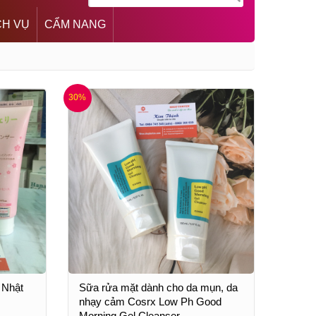
CH VỤ
CẨM NANG
30%
 Nhật
Sữa rửa mặt dành cho da mụn, da
nhạy cảm Cosrx Low Ph Good
Morning Gel Cleanser