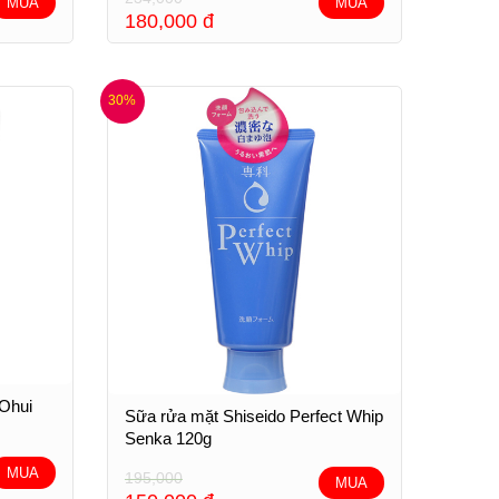
MUA
MUA
180,000
đ
30%
 Ohui
Sữa rửa mặt Shiseido Perfect Whip
Senka 120g
MUA
195,000
MUA