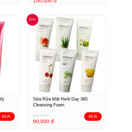
150,000
đ
30%
My
Sữa Rửa Mặt Herb Day 365
Cleansing Foam
117,000
MUA
MUA
90,000
đ