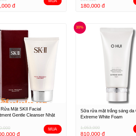
MUA
,000
đ
180,000
đ
30%
Rửa Mặt SKII Facial
Sữa rửa mặt trắng sáng da
tment Gentle Cleanser Nhật
Extreme White Foam
1,053,000
0,000
MUA
810,000
đ
00,000
đ