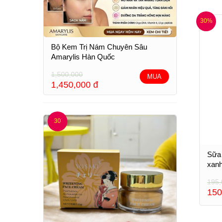
30%
Bộ Kem Trị Nám Chuyên Sâu
Amarylis Hàn Quốc
1,500,000
MUA
1,450,000
đ
30
Sữa 
xanh
195,
150