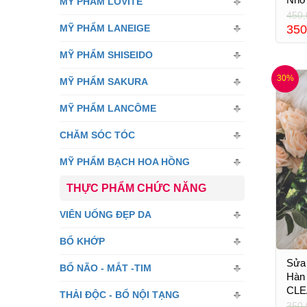
MỸ PHẨM LOVITE
450,
MỸ PHẨM LANEIGE
350
MỸ PHẨM SHISEIDO
30%
MỸ PHẨM SAKURA
MỸ PHẨM LANCÔME
CHĂM SÓC TÓC
MỸ PHẨM BẠCH HOA HỒNG
THỰC PHẨM CHỨC NĂNG
VIÊN UỐNG ĐẸP DA
BỔ KHỚP
Sửa
BỔ NÃO - MẮT -TIM
Hàn
CLE
THẢI ĐỘC - BỔ NỘI TẠNG
350,