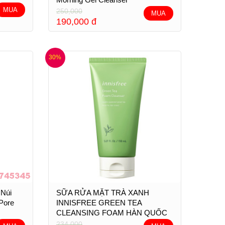
MUA
250,000
MUA
190,000
đ
30%
 Núi
SỮA RỬA MẶT TRÀ XANH
 Pore
INNISFREE GREEN TEA
CLEANSING FOAM HÀN QUỐC
234,000