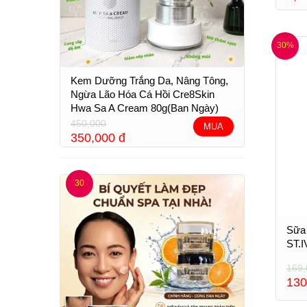
30%
Kem Dưỡng Trắng Da, Nâng Tông,
Ngừa Lão Hóa Cá Hồi Cre8Skin
Hwa Sa A Cream 80g(Ban Ngày)
450,000
MUA
350,000
đ
30
Sữa
ST.
169,
130