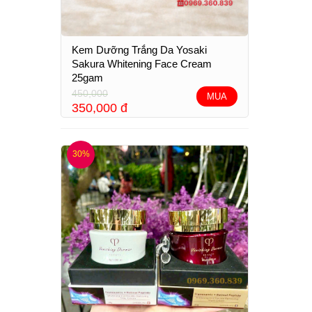
Kem Dưỡng Trắng Da Yosaki
Sakura Whitening Face Cream
25gam
450,000
MUA
350,000
đ
30%