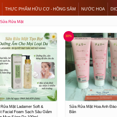
THỰC PHẨM HỮU CƠ - HỒNG SÂM
NƯỚC HOA
DỊ
Sửa Rửa Mặt
30%
 Rửa Mặt Ladamer Soft &
Sửa Rửa Mặt Hoa Anh Đào
t Facial Foam Sạch Sâu Giảm
Bản
n Mụn Sáng Da 100ml