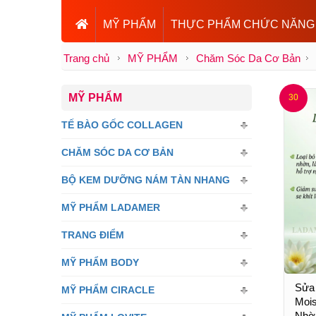
MỸ PHẨM
THỰC PHẨM CHỨC NĂNG
Trang chủ
MỸ PHẨM
Chăm Sóc Da Cơ Bản
MỸ PHẨM
30
TẾ BÀO GỐC COLLAGEN
CHĂM SÓC DA CƠ BẢN
BỘ KEM DƯỠNG NÁM TÀN NHANG
MỸ PHẨM LADAMER
TRANG ĐIỂM
MỸ PHẨM BODY
Sửa
MỸ PHẨM CIRACLE
Mois
Nhờ