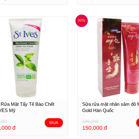
30%
 Rửa Mặt Tẩy Tế Bào Chết
Sữa rửa mặt nhân sâm đỏ 
IVES Mỹ
Gold Hàn Quốc
000
195,000
MUA
,000
đ
150,000
đ