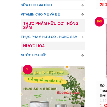
250
SỮA CHO GIA ĐÌNH
VITAMIN CHO MẸ VÀ BÉ
30%
THỰC PHẨM HỮU CƠ - HỒNG
SÂM
THỰC PHẨM HỮU CƠ - HỒNG SÂM
NƯỚC HOA
NƯỚC HOA NỮ
30
Sữa 
Trea
Bản
1,69
1,3