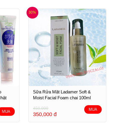
30%
o
Sữa Rửa Mặt Ladamer Soft &
Nhật
Moist Facial Foam chai 100ml
450,000
MUA
MUA
350,000
đ