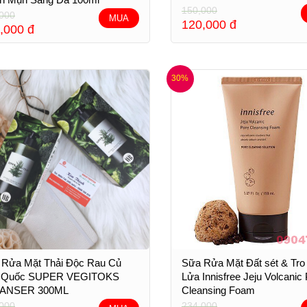
150,000
000
MUA
120,000
đ
,000
đ
30%
 Rửa Mặt Thải Độc Rau Củ
Sữa Rửa Mặt Đất sét & Tro
 Quốc SUPER VEGITOKS
Lửa Innisfree Jeju Volcanic
ANSER 300ML
Cleansing Foam
000
234,000