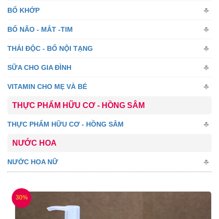
BỔ KHỚP
BỔ NÃO - MẮT -TIM
THẢI ĐỘC - BỔ NỘI TẠNG
SỮA CHO GIA ĐÌNH
VITAMIN CHO MẸ VÀ BÉ
THỰC PHẨM HỮU CƠ - HỒNG SÂM
THỰC PHẨM HỮU CƠ - HỒNG SÂM
NƯỚC HOA
NƯỚC HOA NỮ
30%