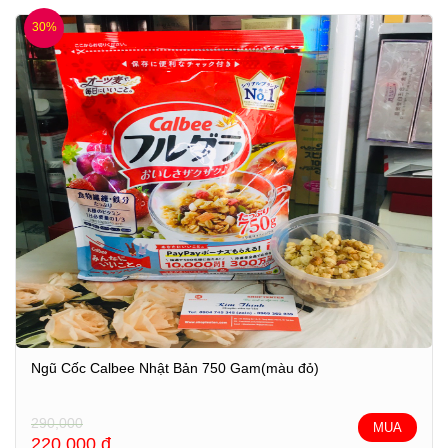
30%
Ngũ Cốc Calbee Nhật Bản 750 Gam(màu đỏ)
290,000
MUA
220,000
đ