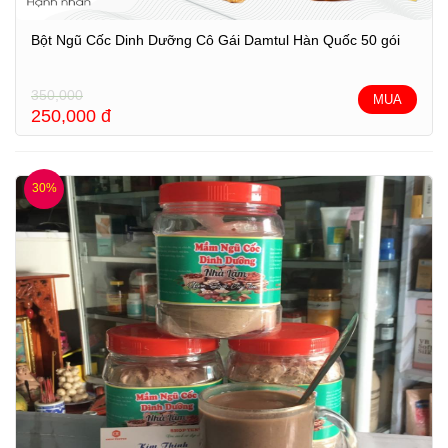
Bột Ngũ Cốc Dinh Dưỡng Cô Gái Damtul Hàn Quốc 50 gói
350,000
MUA
250,000
đ
30%