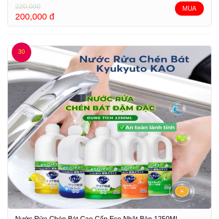
220,000
MUA
200,000
đ
30
Nước Rửa Chén Bát Cao Cấp Eco Nhật Bản 1250ML