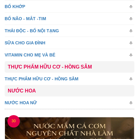
BỔ KHỚP
BỔ NÃO - MẮT -TIM
THẢI ĐỘC - BỔ NỘI TẠNG
SỮA CHO GIA ĐÌNH
VITAMIN CHO MẸ VÀ BÉ
THỰC PHẨM HỮU CƠ - HỒNG SÂM
THỰC PHẨM HỮU CƠ - HỒNG SÂM
NƯỚC HOA
NƯỚC HOA NỮ
30