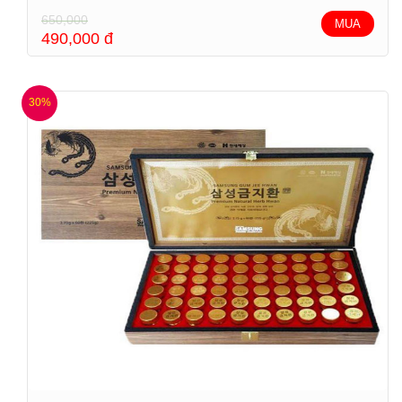
650,000
MUA
490,000
đ
30%