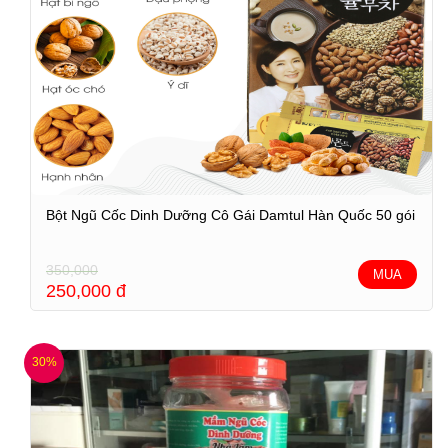
Bột Ngũ Cốc Dinh Dưỡng Cô Gái Damtul Hàn Quốc 50 gói
350,000
MUA
250,000
đ
30%