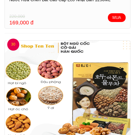
220,000
MUA
169,000
đ
30