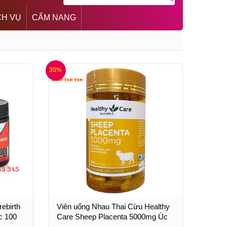
CH VỤ
CẨM NANG
30%
rebirth
Viên uống Nhau Thai Cừu Healthy
c 100
Care Sheep Placenta 5000mg Úc