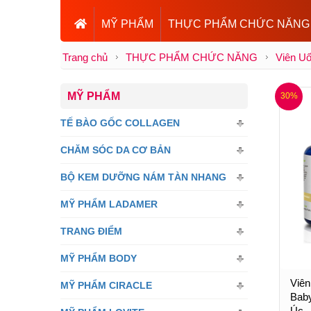
MỸ PHẨM
THỰC PHẨM CHỨC NĂNG
Trang chủ
THỰC PHẨM CHỨC NĂNG
Viên U
MỸ PHẨM
30%
TẾ BÀO GỐC COLLAGEN
CHĂM SÓC DA CƠ BẢN
BỘ KEM DƯỠNG NÁM TÀN NHANG
MỸ PHẨM LADAMER
TRANG ĐIỂM
MỸ PHẨM BODY
Viên
MỸ PHẨM CIRACLE
Bab
Úc