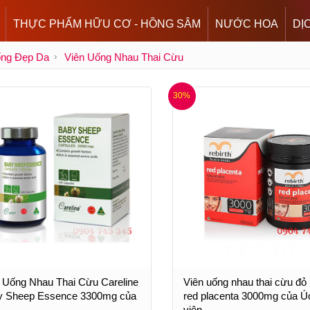
THỰC PHẨM HỮU CƠ - HỒNG SÂM
NƯỚC HOA
DỊ
ống Đẹp Da
Viên Uống Nhau Thai Cừu
30%
 Uống Nhau Thai Cừu Careline
Viên uống nhau thai cừu đỏ 
y Sheep Essence 3300mg của
red placenta 3000mg của Ú
viên