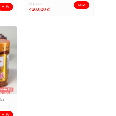
550,000
MUA
MUA
460,000
đ
th
MUA