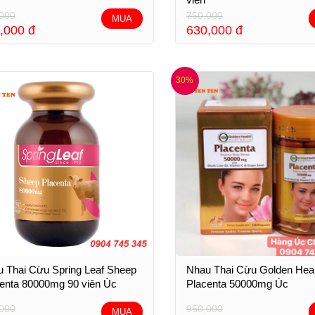
000
750,000
MUA
,000
đ
630,000
đ
30%
 Thai Cừu Spring Leaf Sheep
Nhau Thai Cừu Golden Heal
enta 80000mg 90 viên Úc
Placenta 50000mg Úc
000
950,000
MUA