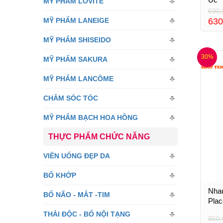
MỸ PHẨM LOVITE
690,
MỸ PHẨM LANEIGE
630
MỸ PHẨM SHISEIDO
30%
MỸ PHẨM SAKURA
MỸ PHẨM LANCÔME
CHĂM SÓC TÓC
MỸ PHẨM BẠCH HOA HỒNG
THỰC PHẨM CHỨC NĂNG
VIÊN UỐNG ĐẸP DA
BỔ KHỚP
Nhau
BỔ NÃO - MẮT -TIM
Plac
THẢI ĐỘC - BỔ NỘI TẠNG
850,