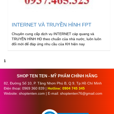
INTERNET VÀ TRUYỀN HÌNH FPT
Chuyên cung cấp dịch vụ INTERNET cáp quang và
TRUYỀN HÌNH HD theo chuẩn của nhà nước, luôn luôn
đổi mới để đáp ứng nhu cầu của KH hiện nay
1
SHOP TEN TEN - MỸ PHẨM CHÍNH HÃNG
82, Đường Số 10, P. Tăng Nhơn Phú B, Q.9, Tp.Hồ Chí Minh
Điện thoại: 0969 360 839 |
Hotline: 0904 745 345
Website: shoptenten.com | E-mail: shoptenten76@gmail.com