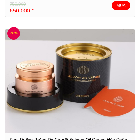
750,000
MUA
650,000
đ
30%
Kem Dưỡng Trắng Da Cá Hồi Salmon Oil Cream Hàn Quốc