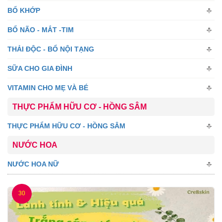
BỔ KHỚP
BỔ NÃO - MẮT -TIM
THẢI ĐỘC - BỔ NỘI TẠNG
SỮA CHO GIA ĐÌNH
VITAMIN CHO MẸ VÀ BÉ
THỰC PHẨM HỮU CƠ - HỒNG SÂM
THỰC PHẨM HỮU CƠ - HỒNG SÂM
NƯỚC HOA
NƯỚC HOA NỮ
30