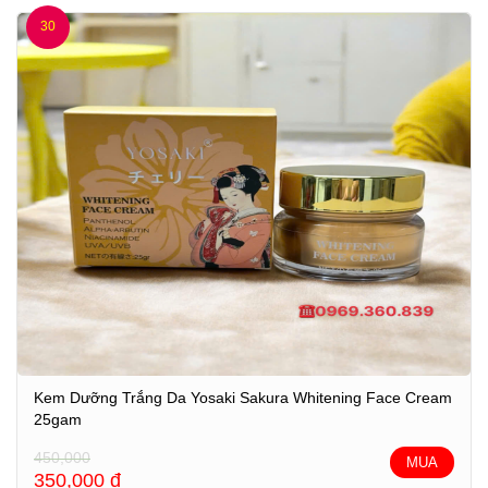
30
Kem Dưỡng Trắng Da Yosaki Sakura Whitening Face Cream
25gam
450,000
MUA
350,000
đ