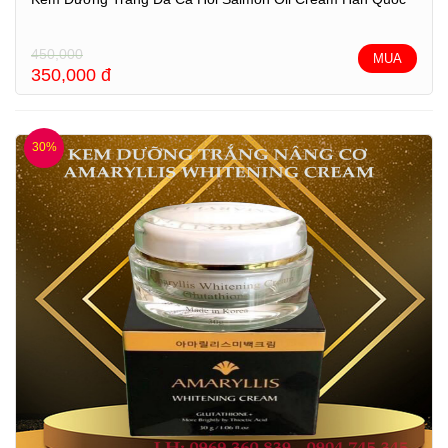
450,000
MUA
350,000
đ
30%