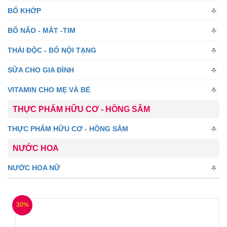
BỔ KHỚP
BỔ NÃO - MẮT -TIM
THẢI ĐỘC - BỔ NỘI TẠNG
SỮA CHO GIA ĐÌNH
VITAMIN CHO MẸ VÀ BÉ
THỰC PHẨM HỮU CƠ - HỒNG SÂM
THỰC PHẨM HỮU CƠ - HỒNG SÂM
NƯỚC HOA
NƯỚC HOA NỮ
30%