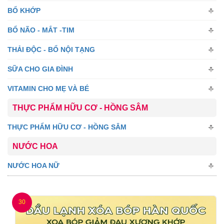
BỔ KHỚP
BỔ NÃO - MẮT -TIM
THẢI ĐỘC - BỔ NỘI TẠNG
SỮA CHO GIA ĐÌNH
VITAMIN CHO MẸ VÀ BÉ
THỰC PHẨM HỮU CƠ - HỒNG SÂM
THỰC PHẨM HỮU CƠ - HỒNG SÂM
NƯỚC HOA
NƯỚC HOA NỮ
30