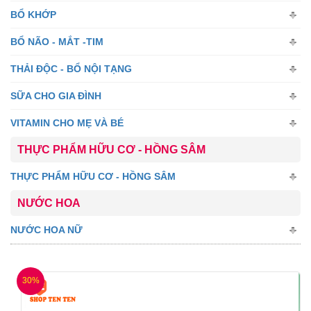
BỔ KHỚP
BỔ NÃO - MẮT -TIM
THẢI ĐỘC - BỔ NỘI TẠNG
SỮA CHO GIA ĐÌNH
VITAMIN CHO MẸ VÀ BÉ
THỰC PHẨM HỮU CƠ - HỒNG SÂM
THỰC PHẨM HỮU CƠ - HỒNG SÂM
NƯỚC HOA
NƯỚC HOA NỮ
30%