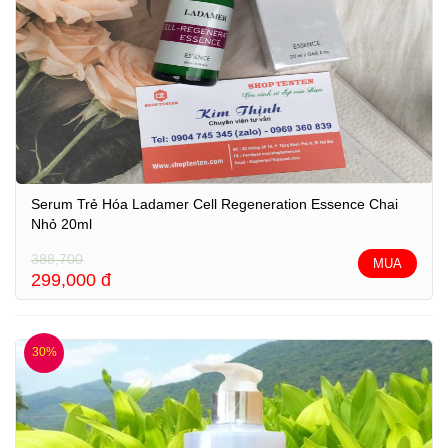
Serum Trẻ Hóa Ladamer Cell Regeneration Essence Chai
Nhỏ 20ml
388,700
MUA
299,000
đ
30%