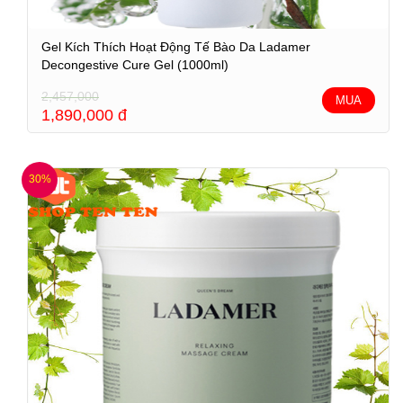
Gel Kích Thích Hoạt Động Tế Bào Da Ladamer
Decongestive Cure Gel (1000ml)
2,457,000
MUA
1,890,000
đ
30%