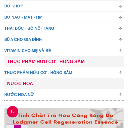
BỔ KHỚP
BỔ NÃO - MẮT -TIM
THẢI ĐỘC - BỔ NỘI TẠNG
SỮA CHO GIA ĐÌNH
VITAMIN CHO MẸ VÀ BÉ
THỰC PHẨM HỮU CƠ - HỒNG SÂM
THỰC PHẨM HỮU CƠ - HỒNG SÂM
NƯỚC HOA
NƯỚC HOA NỮ
10