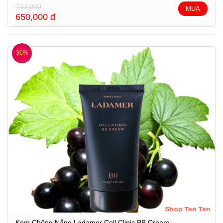
750,000
MUA
650,000
đ
30%
Kem Chống Nắng Ladamer Cell Clinic BB Cream