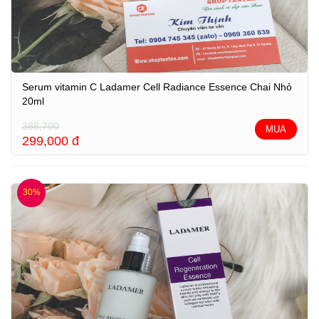
Serum vitamin C Ladamer Cell Radiance Essence Chai Nhỏ
20ml
388,700
MUA
299,000
đ
30%