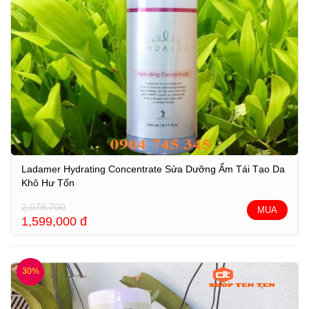
Ladamer Hydrating Concentrate Sửa Dưỡng Ẩm Tái Tạo Da
Khô Hư Tổn
2,078,700
MUA
1,599,000
đ
30%