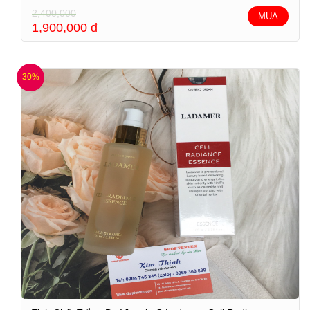
2,400,000
MUA
1,900,000
đ
30%