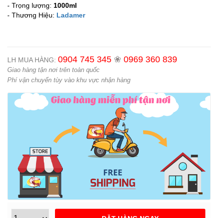
- Trọng lượng:
1000ml
- Thương Hiệu:
Ladamer
0904 745 345
❀
0969 360 839
LH MUA HÀNG:
Giao hàng tận nơi trên toàn quốc
Phí vận chuyển tùy vào khu vực nhận hàng