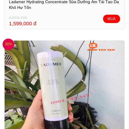
Ladamer Hydrating Concentrate Sửa Dưỡng Ẩm Tái Tạo Da
Khô Hư Tổn
2,078,700
MUA
1,599,000
đ
30%