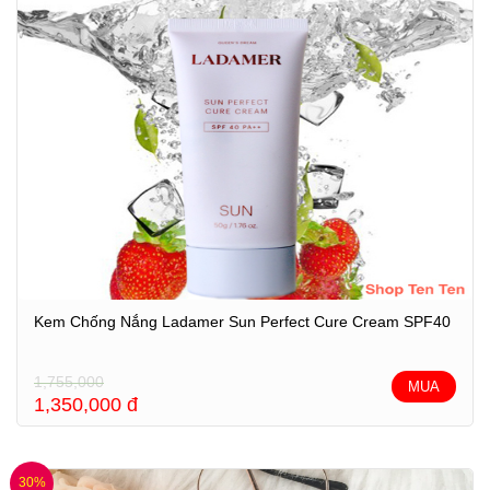
Kem Chống Nắng Ladamer Sun Perfect Cure Cream SPF40
1,755,000
MUA
1,350,000
đ
30%