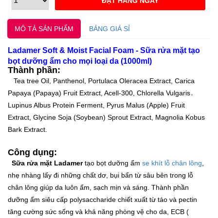
MÔ TẢ SẢN PHẨM
BẢNG GIÁ SỈ
Ladamer Soft & Moist Facial Foam - Sữa rửa mặt tạo
bọt dưỡng ẩm cho mọi loại da (1000ml)
Thành phần:
Tea tree Oil, Panthenol, Portulaca Oleracea Extract, Carica
Papaya (Papaya) Fruit Extract, Acell-300, Chlorella Vulgaris․
Lupinus Albus Protein Ferment, Pyrus Malus (Apple) Fruit
Extract, Glycine Soja (Soybean) Sprout Extract, Magnolia Kobus
Bark Extract.
Công dụng:
Sữa rửa mặt Ladamer
tạo bọt dưỡng ẩm
se khít lỗ chân lông
,
nhẹ nhàng lấy đi những chất dơ, bụi bẩn từ sâu bên trong lỗ
chân lông giúp da luôn ẩm, sạch mịn và sáng. Thành phần
dưỡng ẩm siêu cấp polysaccharide chiết xuất từ táo và pectin
tăng cường sức sống và khả năng phòng vệ cho da, ECB (