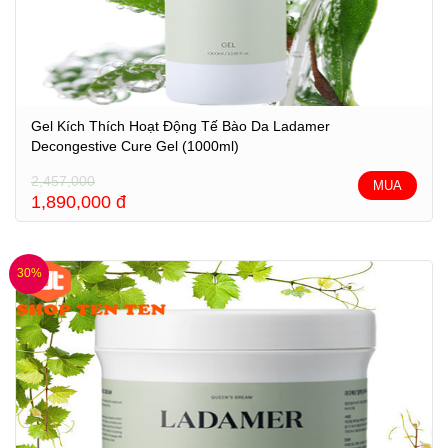
Gel Kích Thích Hoạt Động Tế Bào Da Ladamer
Decongestive Cure Gel (1000ml)
2,457,000
MUA
1,890,000
đ
30%