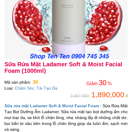
Sữa Rửa Mặt Ladamer Soft & Moist Facial
Foam (1000ml)
30
30
Mã sản phẩm:
Giảm
%
Loại:
Chăm Sóc, Tái Tạo Da
1,890,000
2,457,000
đ
Sữa rửa mặt Ladamer Soft & Moist Facial Foam
: Sửa Rửa Mặt
Tạo Bọt Dưỡng Ẩm Ladamer, Sữa rửa mặt tạo bọt dưỡng ẩm cho
mọi loại da, se khít lỗ chân lông, nhẹ nhàng lấy đi những chất dơ,
bụi bẩn từ sâu bên trong lỗ chân lông giúp da luôn ẩm, sạch mịn
và sáng.