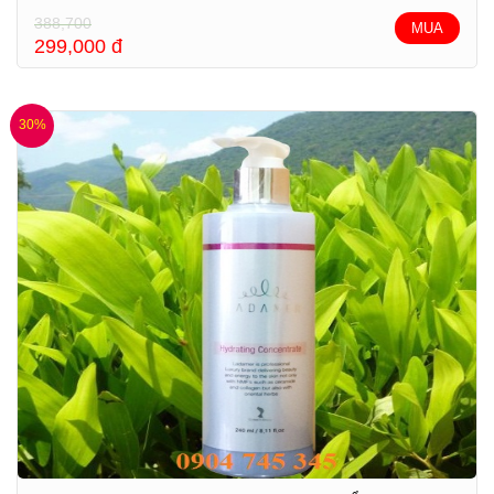
388,700
MUA
299,000
đ
30%