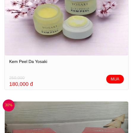
Kem Peel Da Yosaki
250,000
MUA
180,000
đ
30%