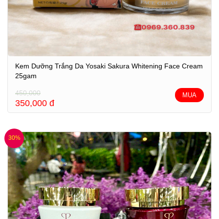
Kem Dưỡng Trắng Da Yosaki Sakura Whitening Face Cream
25gam
450,000
MUA
350,000
đ
30%