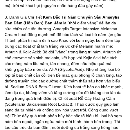
mặt trời và khói bụi (nguyên nhân hàng đầu gây nám).
3. Đánh Giá Chi Tiết
Kem Đặc Trị Nám Chuyên Sâu Amarylis
Ban Đêm (Hộp Đen) Ban đêm
là "thời điểm vàng" để làn da
sửa chữa các tổn thương. Amarylis Target Intensive Melasma
Cream hoạt động mạnh mẽ để bóc tách và loại bỏ nám tận gốc.
Thành phần trị nám đỉnh cao Khác với kem ngày, kem đêm tập
trung các hoạt chất làm trắng và ức chế Melanin mạnh mẽ:
Arbutin & Kojic Acid: Bộ đôi "vàng" trong làng trị nám. Arbutin ức
chế enzyme sản sinh melanin, kết hợp với Kojic Acid bóc tách
các mảng nám lâu năm, tàn nhang, đốm nâu hiệu quả mà
không gây bào mòn da. AHA (Glycolic Acid): Nhẹ nhàng loại bỏ
lớp tế bào chết cằn cỗi trên bề mặt, giải phóng lỗ chân lông, tạo
đường truyền cho các dưỡng chất thẩm thấu sâu hơn vào biểu
bì. Sodium DNA & Beta-Glucan: Kích hoạt tế bào da khỏe mạnh,
làm dịu da, kháng viêm và tăng cường sức đề kháng cho làn da
đang trong quá trình điều trị. Chiết xuất Rễ Cây Hoàng Cầm
(Scutellaria Baicalensis Root Extract): Thảo dược quý giúp làm
sáng da tự nhiên và chống oxy hóa vượt trội. Công dụng vượt
trội Thúc đẩy quá trình phân hủy hắc sắc tố biểu bì, loại bỏ sạm
nám bên ngoài, ngăn ngừa nám mới hình thành bên trong. Tái
tạo cấu trúc da ban đêm, nuôi dưỡng da trắng sáng hồng hào,