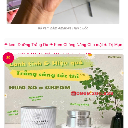
bộ kem nám Amarylis Hàn Quốc
❀ kem Dưỡng Trắng Da
❀ Kem Chống Nắng Cho mặt
❀ Trị Mụn
❀ Kem Mắt
❀ Mặt Nạ Đắp Mặt
❀ Nước Hoa Hồng
30