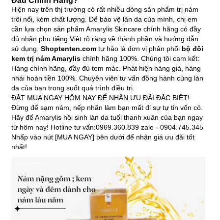
Đâu Chính Hãng?
Hiện nay trên thị trường có rất nhiều dòng sản phẩm trị nám
trôi nổi, kém chất lượng. Để bảo vệ làn da của mình, chị em
cần lựa chọn sản phẩm Amarylis Skincare chính hãng có đầy
đủ nhãn phụ tiếng Việt rõ ràng về thành phần và hướng dẫn
sử dụng.
Shoptenten.com
tự hào là đơn vị phân phối
bộ đôi
kem trị nám Amarylis
chính hãng 100%. Chúng tôi cam kết:
Hàng chính hãng, đầy đủ tem mác. Phát hiện hàng giả, hàng
nhái hoàn tiền 100%. Chuyên viên tư vấn đồng hành cùng làn
da của bạn trong suốt quá trình điều trị.
ĐẶT MUA NGAY HÔM NAY ĐỂ NHẬN ƯU ĐÃI ĐẶC BIỆT!
Đừng để sạm nám, nếp nhăn làm bạn mất đi sự tự tin vốn có.
Hãy để Amarylis hồi sinh làn da tuổi thanh xuân của bạn ngay
từ hôm nay! Hotline tư vấn:0969.360.839 zalo - 0904.745.345
Nhấp vào nút [MUA NGAY] bên dưới để nhận giá ưu đãi tốt
nhất!