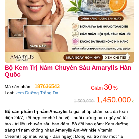
Bộ Kem Trị Nám Chuyên Sâu Amarylis Hàn
Quốc
30
187636543
Mã sản phẩm:
Giảm
%
Loại:
kem Dưỡng Trắng Da
1,450,000
1,500,000
đ
Bộ sản phẩm trị nám Amarylis
là giải pháp chăm sóc da toàn
diện 24/7, kết hợp cơ chế bảo vệ - nuôi dưỡng ban ngày và tái
tạo - trị liệu chuyên sâu ban đêm. Bộ đôi bao gồm: Kem dưỡng
trắng trị nám chống nhăn Amarylis Anti-Wrinkle Vitamin
Cream(Hộp màu vàng - Ban ngày): Đóng vai trò như một "lá