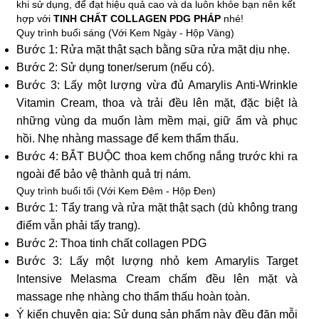
khi sử dụng, để đạt hiệu quả cao và da luôn khỏe bạn nên kết
hợp với
TINH CHẤT COLLAGEN PDG PHÁP
nhé!
Quy trình buổi sáng (Với Kem Ngày - Hộp Vàng)
Bước 1: Rửa mặt thật sạch bằng sữa rửa mặt dịu nhẹ.
Bước 2: Sử dụng toner/serum (nếu có).
Bước 3: Lấy một lượng vừa đủ Amarylis Anti-Wrinkle
Vitamin Cream, thoa và trải đều lên mặt, đặc biệt là
những vùng da muốn làm mềm mại, giữ ẩm và phục
hồi. Nhẹ nhàng massage để kem thẩm thấu.
Bước 4: BẮT BUỘC thoa kem chống nắng trước khi ra
ngoài để bảo vệ thành quả trị nám.
Quy trình buổi tối (Với Kem Đêm - Hộp Đen)
Bước 1: Tẩy trang và rửa mặt thật sạch (dù không trang
điểm vẫn phải tẩy trang).
Bước 2: Thoa tinh chất collagen PDG
Bước 3: Lấy một lượng nhỏ kem Amarylis Target
Intensive Melasma Cream chấm đều lên mặt và
massage nhẹ nhàng cho thẩm thấu hoàn toàn.
Ý kiến chuyên gia: Sử dụng sản phẩm này đều đặn mỗi