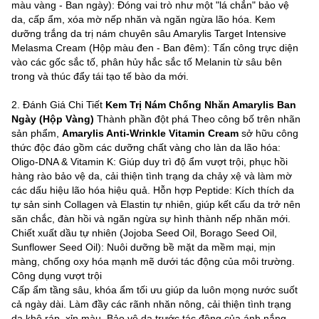
màu vàng - Ban ngày): Đóng vai trò như một "lá chắn" bảo vệ
da, cấp ẩm, xóa mờ nếp nhăn và ngăn ngừa lão hóa. Kem
dưỡng trắng da trị nám chuyên sâu Amarylis Target Intensive
Melasma Cream (Hộp màu đen - Ban đêm): Tấn công trực diện
vào các gốc sắc tố, phân hủy hắc sắc tố Melanin từ sâu bên
trong và thúc đẩy tái tạo tế bào da mới.
2. Đánh Giá Chi Tiết
Kem Trị Nám Chống Nhăn Amarylis Ban
Ngày (Hộp Vàng)
Thành phần đột phá Theo công bố trên nhãn
sản phẩm,
Amarylis Anti-Wrinkle Vitamin Cream
sở hữu công
thức độc đáo gồm các dưỡng chất vàng cho làn da lão hóa:
Oligo-DNA & Vitamin K: Giúp duy trì độ ẩm vượt trội, phục hồi
hàng rào bảo vệ da, cải thiện tình trạng da chảy xệ và làm mờ
các dấu hiệu lão hóa hiệu quả. Hỗn hợp Peptide: Kích thích da
tự sản sinh Collagen và Elastin tự nhiên, giúp kết cấu da trở nên
săn chắc, đàn hồi và ngăn ngừa sự hình thành nếp nhăn mới.
Chiết xuất dầu tự nhiên (Jojoba Seed Oil, Borago Seed Oil,
Sunflower Seed Oil): Nuôi dưỡng bề mặt da mềm mại, mịn
màng, chống oxy hóa mạnh mẽ dưới tác động của môi trường.
Công dụng vượt trội
Cấp ẩm tầng sâu, khóa ẩm tối ưu giúp da luôn mọng nước suốt
cả ngày dài. Làm đầy các rãnh nhăn nông, cải thiện tình trạng
da khô ráp, xỉn màu. Bảo vệ da trước tác động của ánh nắng