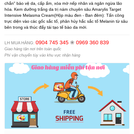
chắn" bảo vệ da, cấp ẩm, xóa mờ nếp nhăn và ngăn ngừa lão
hóa. Kem dưỡng trắng da trị nám chuyên sâu Amarylis Target
Intensive Melasma Cream(Hộp màu đen - Ban đêm): Tấn công
trực diện vào các gốc sắc tố, phân hủy hắc sắc tố Melanin từ sâu
bên trong và thúc đẩy tái tạo tế bào da mới.
0904 745 345
❀
0969 360 839
LH MUA HÀNG:
Giao hàng tận nơi trên toàn quốc
Phí vận chuyển tùy vào khu vực nhận hàng