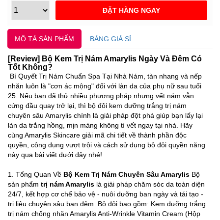
MÔ TẢ SẢN PHẨM
BẢNG GIÁ SỈ
[Review] Bộ Kem Trị Nám Amarylis Ngày Và Đêm Có
Tốt Không?
Bí Quyết Trị Nám Chuẩn Spa Tại Nhà Nám, tàn nhang và nếp
nhăn luôn là "cơn ác mộng" đối với làn da của phụ nữ sau tuổi
25. Nếu bạn đã thử nhiều phương pháp nhưng vết nám vẫn
cứng đầu quay trở lại, thì bộ đôi kem dưỡng trắng trị nám
chuyên sâu Amarylis chính là giải pháp đột phá giúp bạn lấy lại
làn da trắng hồng, mịn màng không tì vết ngay tại nhà. Hãy
cùng Amarylis Skincare giải mã chi tiết về thành phần độc
quyền, công dụng vượt trội và cách sử dụng bộ đôi quyền năng
này qua bài viết dưới đây nhé!
1. Tổng Quan Về
Bộ Kem Trị Nám Chuyên Sâu Amarylis
Bộ
sản phẩm
trị nám Amarylis
là giải pháp chăm sóc da toàn diện
24/7, kết hợp cơ chế bảo vệ - nuôi dưỡng ban ngày và tái tạo -
trị liệu chuyên sâu ban đêm. Bộ đôi bao gồm: Kem dưỡng trắng
trị nám chống nhăn Amarylis Anti-Wrinkle Vitamin Cream (Hộp