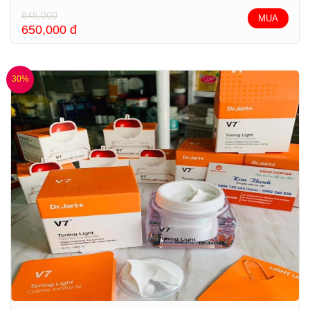
845,000
MUA
650,000
đ
30%