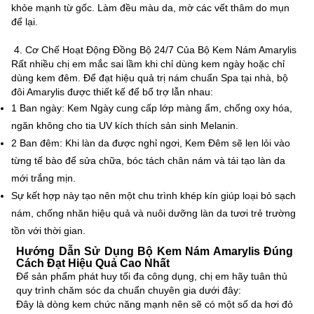
khỏe mạnh từ gốc. Làm đều màu da, mờ các vết thâm do mụn
để lại.
4. Cơ Chế Hoạt Động Đồng Bộ 24/7 Của Bộ Kem Nám Amarylis
Rất nhiều chị em mắc sai lầm khi chỉ dùng kem ngày hoặc chỉ
dùng kem đêm. Để đạt hiệu quả trị nám chuẩn Spa tại nhà, bộ
đôi Amarylis được thiết kế để bổ trợ lẫn nhau:
1 Ban ngày: Kem Ngày cung cấp lớp màng ẩm, chống oxy hóa,
ngăn không cho tia UV kích thích sản sinh Melanin.
2 Ban đêm: Khi làn da được nghỉ ngơi, Kem Đêm sẽ len lỏi vào
từng tế bào để sửa chữa, bóc tách chân nám và tái tạo làn da
mới trắng mịn.
Sự kết hợp này tạo nên một chu trình khép kín giúp loại bỏ sạch
nám, chống nhăn hiệu quả và nuôi dưỡng làn da tươi trẻ trường
tồn với thời gian.
Hướng Dẫn Sử Dụng Bộ Kem Nám Amarylis Đúng
Cách Đạt Hiệu Quả Cao Nhất
Để sản phẩm phát huy tối đa công dụng, chị em hãy tuân thủ
quy trình chăm sóc da chuẩn chuyên gia dưới đây:
Đây là dòng kem chức năng mạnh nên sẽ có một số da hơi đỏ