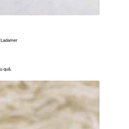
C Ladamer
.
ệu quả.