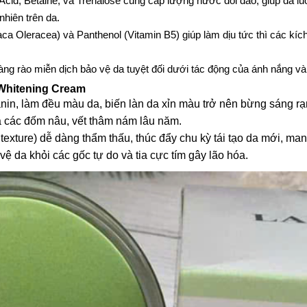
cid, Betaine, và Trehalose cung cấp lượng nước dồi dào, giúp da l
nhiên trên da.
ca Oleracea) và Panthenol (Vitamin B5) giúp làm dịu tức thì các kíc
ng rào miễn dịch bảo vệ da tuyệt đối dưới tác động của ánh nắng và
Whitening Cream
nin, làm đều màu da, biến làn da xỉn màu trở nên bừng sáng rạ
ả các đốm nâu, vết thâm nám lâu năm.
exture) dễ dàng thẩm thấu, thúc đẩy chu kỳ tái tạo da mới, mang
 da khỏi các gốc tự do và tia cực tím gây lão hóa.