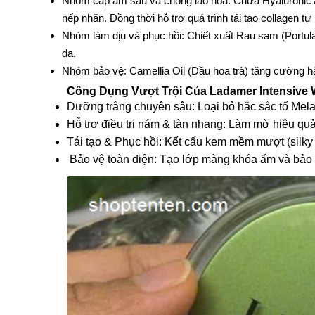
Nhóm cấp ẩm sâu và chống lão hóa: Chứa Hyaluronic A
nếp nhăn. Đồng thời hỗ trợ quá trình tái tạo collagen tự 
Nhóm làm dịu và phục hồi: Chiết xuất Rau sam (Portula
da.
Nhóm bảo vệ: Camellia Oil (Dầu hoa trà) tăng cường hà
Công Dụng Vượt Trội Của Ladamer Intensive 
Dưỡng trắng chuyên sâu: Loại bỏ hắc sắc tố Mela
Hỗ trợ điều trị nám & tàn nhang: Làm mờ hiệu qu
Tái tạo & Phục hồi: Kết cấu kem mềm mượt (silky t
Bảo vệ toàn diện: Tạo lớp màng khóa ẩm và bảo vệ