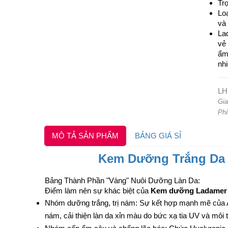
Tr
Lo
và 
La
vẻ
ẩm
nhi
LH
Gia
Phí
MÔ TẢ SẢN PHẨM
BẢNG GIÁ SỈ
Kem Dưỡng Trắng Da T
Bảng Thành Phần "Vàng" Nuôi Dưỡng Làn Da:
Điểm làm nên sự khác biệt của
Kem dưỡng Ladamer
Nhóm dưỡng trắng, trị nám: Sự kết hợp mạnh mẽ của Ar
nám, cải thiện làn da xỉn màu do bức xạ tia UV và môi tr