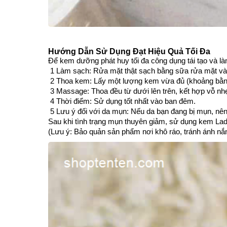
Hướng Dẫn Sử Dụng Đạt Hiệu Quả Tối Đa
Để kem dưỡng phát huy tối đa công dụng tái tạo và là
1 Làm sạch: Rửa mặt thật sạch bằng sữa rửa mặt và câ
2 Thoa kem: Lấy một lượng kem vừa đủ (khoảng bằng
3 Massage: Thoa đều từ dưới lên trên, kết hợp vỗ nh
4 Thời điểm: Sử dụng tốt nhất vào ban đêm.
5 Lưu ý đối với da mụn: Nếu da bạn đang bị mụn, nê
Sau khi tình trạng mụn thuyên giảm, sử dụng kem Lad
(Lưu ý: Bảo quản sản phẩm nơi khô ráo, tránh ánh nắng