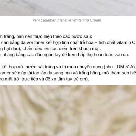
kem Ladamer Intensive Whitening Cream
m trắng, bạn nên thực hiện theo các bước sau:
n bằng da với toner kết hợp tinh chất trẻ hóa + tinh chất vitamin 
 hạt đậu), chấm đều lên các điểm trên khuôn mặt.
ẹ nhàng bằng các đầu ngón tay để kem hấp thụ hoàn toàn vào da.
n kết hợp với nước sát trùng và trị mụn chuyên dụng (như LDM.51A)
amer sẽ giúp tái tạo làn da sáng mịn và trắng hồng, mờ thâm sẹo hi
 mặt trời trực tiếp và để xa tầm tay trẻ em).