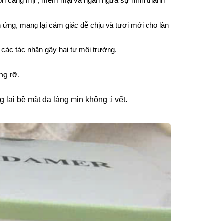
uôn căng mịn, mềm mại và ngăn ngừa sự hình thành
h ứng, mang lại cảm giác dễ chịu và tươi mới cho làn
 các tác nhân gây hại từ môi trường.
ng rỡ.
 lại bề mặt da láng mịn không tì vết.