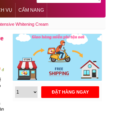
CH VỤ
CẨM NANG
tensive Whitening Cream
ve
0
đ
ể
o
n
àn