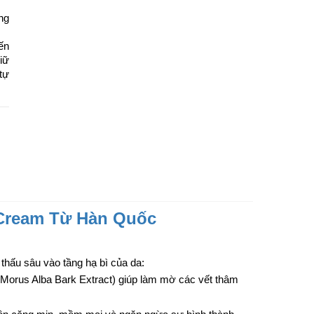
ng
ến
iữ
tự
 Cream Từ Hàn Quốc
thấu sâu vào tầng hạ bì của da:
 (Morus Alba Bark Extract) giúp làm mờ các vết thâm