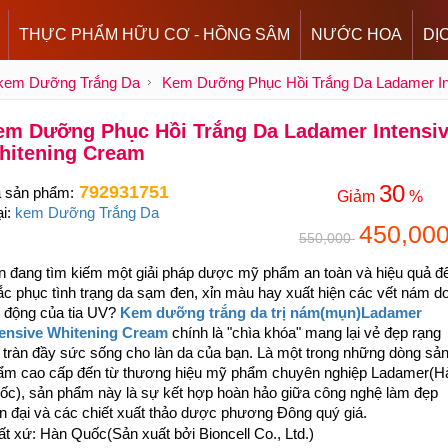
THỰC PHẨM HỮU CƠ - HỒNG SÂM
NƯỚC HOA
DỊ
kem Dưỡng Trắng Da
Kem Dưỡng Phục Hồi Trắng Da Ladamer In
em Dưỡng Phục Hồi Trắng Da Ladamer Intensi
hitening Cream
30
792931751
 sản phẩm:
Giảm
%
ại:
kem Dưỡng Trắng Da
450,00
550,000
n đang tìm kiếm một giải pháp dược mỹ phẩm an toàn và hiệu quả đ
ắc phục tình trạng da sạm đen, xỉn màu hay xuất hiện các vết nám d
c động của tia UV?
Kem dưỡng trắng da trị nám(mụn)Ladamer
tensive Whitening Cream
chính là "chìa khóa" mang lại vẻ đẹp rạng
, tràn đầy sức sống cho làn da của bạn. Là một trong những dòng sả
ẩm cao cấp đến từ thương hiệu mỹ phẩm chuyên nghiệp Ladamer(H
ốc), sản phẩm này là sự kết hợp hoàn hảo giữa công nghệ làm đẹp
ện đại và các chiết xuất thảo dược phương Đông quý giá.
t xứ: Hàn Quốc(Sản xuất bởi Bioncell Co., Ltd.)