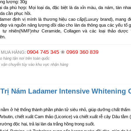
ọng lượng: 30g
ại da phù hợp: Mọi loại da, đặc biệt là da xỉn màu, da nám, tàn nha
da cần phục hồi.
damer định vị mình là thương hiệu cao cấp(Luxury brand), mang đ
 đẹp và nguồn năng lượng dồi dào cho làn da thông qua các yếu tố g
 tự nhiên(NMF)như Ceramide, Collagen và các loại thảo dược 
ên.
0904 745 345
❀
0969 360 839
 MUA HÀNG:
o hàng tận nơi trên toàn quốc
 vận chuyển tùy vào khu vực nhận hàng
rị Nám Ladamer Intensive Whitening
nằm ở hệ thống thành phần phân tử siêu nhỏ, giúp dưỡng chất thẩm 
butin, chiết xuất Cam thảo (Licorice) và chiết xuất rễ cây Dâu tằm
ường độc hại, trả lại làn da trắng hồng trong suốt.