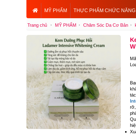
MỸ PHẨM
THỰC PHẨM CHỨC NĂNG
Trang chủ
MỸ PHẨM
Chăm Sóc Da Cơ Bản
K
W
Mã
Lo
Bạ
kh
tá
In
rỡ
ph
Qu
hi
Xuấ